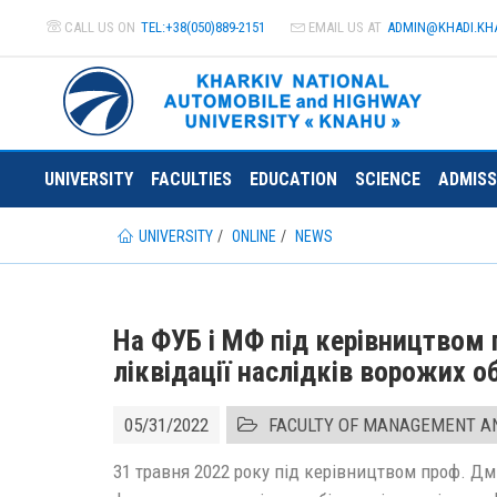
CALL US ON
TEL:+38(050)889-2151
EMAIL US AT
ADMIN@
KHADI.KH
UNIVERSITY
FACULTIES
EDUCATION
SCIENCE
ADMISS
UNIVERSITY
ONLINE
NEWS
На ФУБ і МФ під керівництвом 
ліквідації наслідків ворожих об
05/31/2022
FACULTY OF MANAGEMENT A
31 травня 2022 року під керівництвом проф. Дми