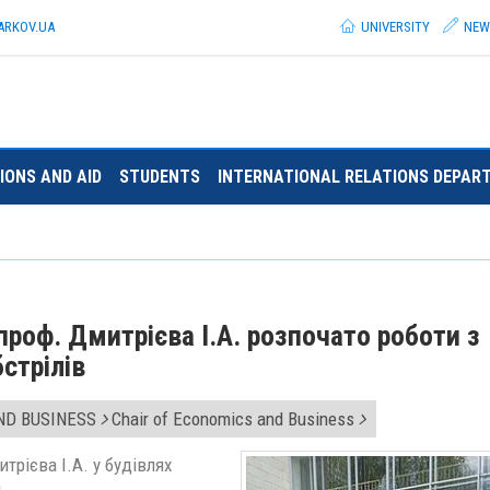
ARKOV.
UA
UNIVERSITY
NEW
IONS AND AID
STUDENTS
INTERNATIONAL RELATIONS DEPAR
проф. Дмитрієва І.А. розпочато роботи з
стрілів
ND BUSINESS
Chair of Economics and Business
трієва І.А. у будівлях