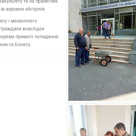
факультету та на прилеглих
ків ворожих обстрілів.
есу і механічного
остраждали внаслідок
, зокрема прямого попадання
ня та бізнесу.