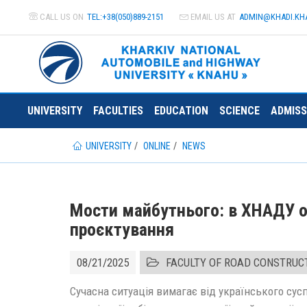
CALL US ON
TEL:+38(050)889-2151
EMAIL US AT
ADMIN@
KHADI.KH
UNIVERSITY
FACULTIES
EDUCATION
SCIENCE
ADMISS
UNIVERSITY
ONLINE
NEWS
Мости майбутнього: в ХНАДУ оп
проєктування
08/21/2025
FACULTY OF ROAD CONSTRUC
Сучасна ситуація вимагає від українського сус