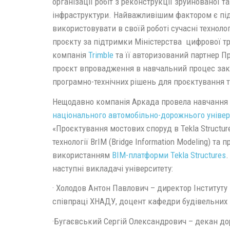
організації робіт з реконструкції зруйнованої т
інфраструктури. Найважливішим фактором є під
використовувати в своїй роботі сучасні технолог
проєкту за підтримки Міністерства цифрової т
компанія
Trimble
та її авторизований партнер П
проєкт впровадження в навчальний процес зак
програмно-технічних рішень для проєктування т
Нещодавно компанія Аркада провела навчання
національного автомобільно-дорожнього універ
«Проєктування мостових споруд в Tekla Structur
технології BrIM (Bridge Information Modeling) та
використанням
BIM-платформи Tekla Structures
.
наступні викладачі університету:
· Холодов Антон Павлович – директор Інституту 
співпраці ХНАДУ, доцент кафедри будівельних 
·Бугаєвський Сергій Олександрович – декан д