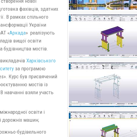
а створення нової
готовка фахівців, здатних
ії. В рамках спільного
рансформації України
рАТ «
Аркада
» реалізують
ладів вищої освіти
а будівництва мостів.
 викладачів
Харківського
ситету
за програмою
es». Курс був присвячений
 проєктуванню мостів із
 В навчанні взяли участь
міжнародної освіти і
і дорожніх машин;
орожньо-будівельного