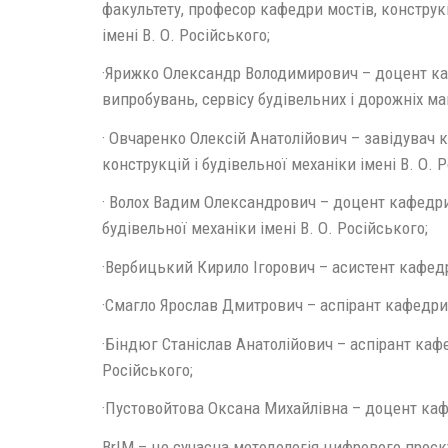
факультету, професор кафедри мостів, конструкц
імені В. О. Російського;
·Ярижко Олександр Володимирович – доцент ка
випробувань, сервісу будівельних і дорожніх м
· Овчаренко Олексій Анатолійович – завідувач 
конструкцій і будівельної механіки імені В. О. 
· Волох Вадим Олександрович – доцент кафедри 
будівельної механіки імені В. О. Російського;
·Вербицький Кирило Ігорович – асистент кафедри
·Смагло Ярослав Дмитрович – аспірант кафедри м
·Біндюг Станіслав Анатолійович – аспірант кафед
Російського;
·Пустовойтова Оксана Михайлівна – доцент каф
BrIM – це сучасна методологія цифрового проєк