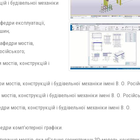
ій і будівельної механіки
федри експлуатації,
ашин;
кафедри мостів,
Російського;
мостів, конструкцій і
 мостів, конструкцій і будівельної механіки імені В. О. Росій
остів, конструкцій і будівельної механіки імені В. О. Російсь
ри мостів, конструкцій і будівельної механіки імені В. О.
едри комп’ютерної графіки.
тування мостів, яка об’єднує геометричну 3D-модель конструкц