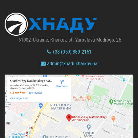
61002, Ukraine, Kharkov, st. Yaroslava Mudrogo, 25
+38 (050) 889-2151
admin@
khadi.kharkov.
ua