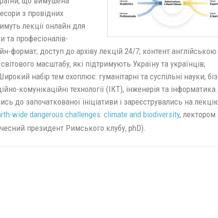
країни, що вимушена
есори з провідних
тимуть лекції онлайн для
и та професіоналів-
н-формат; доступ до архіву лекцій 24/7; контент англійською
світового масштабу, які підтримують Україну та українців;
ирокий набір тем охоплює: гуманітарні та суспільні науки, біз
йно-комунікаційні технології (ІКТ), інженерія та інформатика.
ись до започаткованої ініціативи і зареєструвались на лекці
rth-wide dangerous challenges: climate and biodiversity
, лектором
Почесний президент Римського клубу, phD).