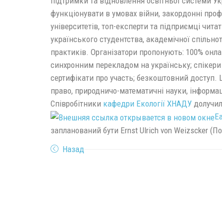
підтримки та відновлення освітньої системи У
функціонувати в умовах війни, закордонні проф
університетів, топ-експерти та підприємці чита
українського студентства, академічної спільнот
практиків. Організатори пропонують: 100% онлай
синхронним перекладом на українську; спікери 
сертифікати про участь; безкоштовний доступ. Ш
право, природничо-математичні науки, інформаці
Співробітники
кафедри Екології ХНАДУ
долучил
Ea
запланований бути Ernst Ulrich von Weizscker (
Назад