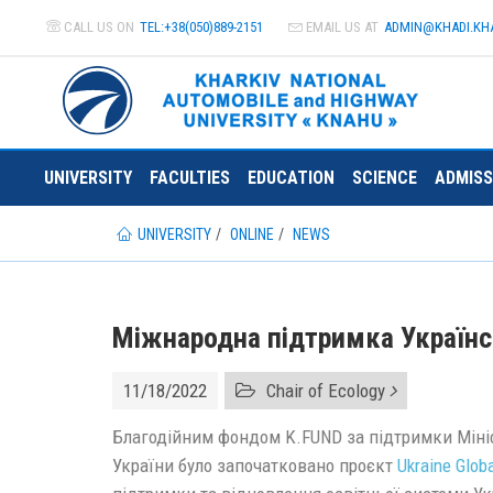
CALL US ON
TEL:+38(050)889-2151
EMAIL US AT
ADMIN@
KHADI.KH
UNIVERSITY
FACULTIES
EDUCATION
SCIENCE
ADMISS
UNIVERSITY
ONLINE
NEWS
Міжнародна підтримка Українськ
11/18/2022
Chair of Ecology
Благодійним фондом K.FUND за підтримки Мініс
України було започатковано проєкт
Ukraine Globa