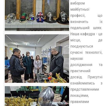
вибором
майбутньої
професії, що
визначить їх
подальший шлях.
Наша кафедра - це
місце, де
поєднуються
сучасні технології,
наукові
дослідження та
практичний
досвід. Присутні
ознайомились з
представленими
локаціями,
правилами