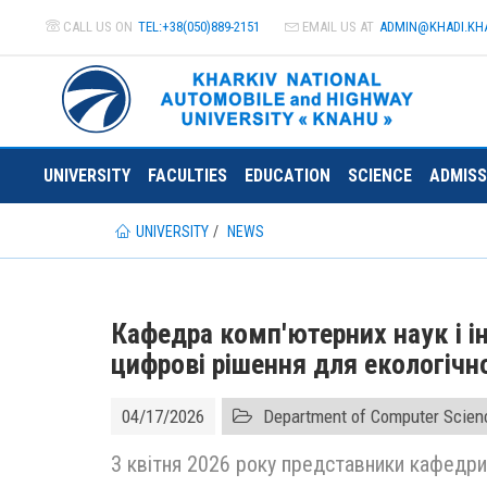
CALL US ON
TEL:+38(050)889-2151
EMAIL US AT
ADMIN@
KHADI.KH
UNIVERSITY
FACULTIES
EDUCATION
SCIENCE
ADMISS
UNIVERSITY
NEWS
Кафедра комп'ютерних наук і 
цифрові рішення для екологічн
04/17/2026
Department of Computer Scien
3 квітня 2026 року представники кафедри