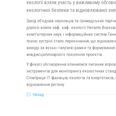
екології взяли участь у важливому обгово
екологічної безпеки та відновлюваної ене
Захід об’єднав науковців та громадських партн
діалозі взяли заф. каф. екології Наталія Внуков
комп'ютерних наук і інформаційних систем Га
тезою зустрічі стало переконання, що відновле
виходу за вузькі галузеві рамки та формування 
міждисциплінарного покоління проєктів.
У фокусі обговорення опинилися питання впр
інструментів для моніторингу екологічних станд
Співпраця ІТ-фахівців, екологів та енергетиків
відновлення регіону.
Назад