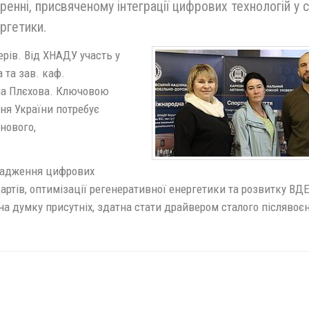
ренні, присвяченому інтеграції цифрових технологій у 
ргетики.
ерів. Від ХНАДУ участь у
а та зав. каф.
нна Плєхова. Ключовою
ння України потребує
нового,
овадження цифрових
артів, оптимізації регенеративної енергетики та розвитку ВДЕ
, на думку присутніх, здатна стати драйвером сталого післявоє