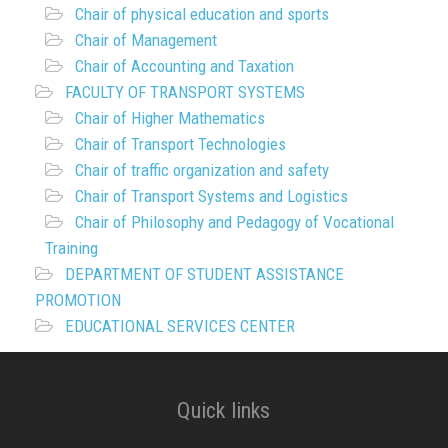
Chair of physical education and sports
Chair of Management
Chair of Accounting and Taxation
FACULTY OF TRANSPORT SYSTEMS
Chair of Higher Mathematics
Chair of Transport Technologies
Chair of traffic organization and safety
Chair of Transport Systems and Logistics
Chair of Philosophy and Pedagogy of Vocational
Training
DEPARTMENT OF STUDENT ASSISTANCE
PROMOTION
EDUCATIONAL SERVICES CENTER
Quick links