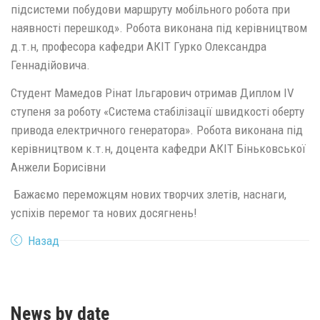
підсистеми побудови маршруту мобільного робота при
наявності перешкод». Робота виконана під керівництвом
д.т.н, професора кафедри АКІТ Гурко Олександра
Геннадійовича.
Студент Мамедов Рінат Ільгарович отримав Диплом ІV
ступеня за роботу «Система стабілізації швидкості оберту
привода електричного генератора». Робота виконана під
керівництвом к.т.н, доцента кафедри АКІТ Біньковської
Анжели Борисівни
Бажаємо переможцям нових творчих злетів, наснаги,
успіхів перемог та нових досягнень!
Назад
News by date