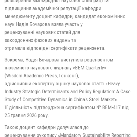
розширення міжнародної наукової співпраці та
підвищення академічної репутації кафедри
менеджменту доцент кафедри, кандидат економічних
наук Надія Бочарова взяла участь у
рецензуванні наукових статей для
закордонних фахових видань та
отримала відповідні сертифікати рецензента.
Зокрема, Надія Бочарова виступила рецензентом
іноземного наукового журналу «BEM Quarterly»
(Wisdom Academic Press, Гонконг),
здійснивши експертну оцінку наукової статті «Heavy
Industry Strategic Determinants and Policy Regulation: A Case
Study of Competitive Dynamics in China’s Steel Market».
Її діяльність підтверджена сертифікатом № BEM-417 від
25 травня 2026 року.
Також доцент кафедри долучилася до
рецензування рукопису «Mandatory Sustainability Reporting