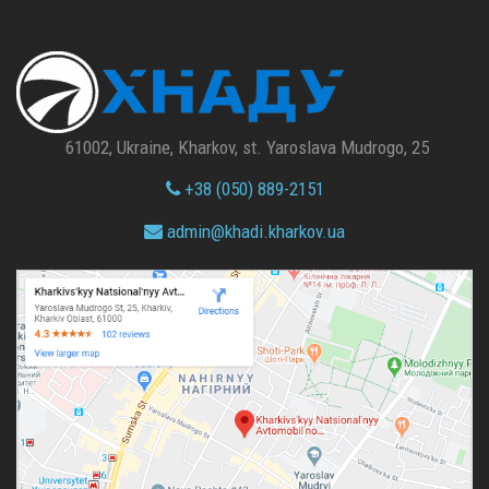
61002, Ukraine, Kharkov, st. Yaroslava Mudrogo, 25
+38 (050) 889-2151
admin@
khadi.kharkov.
ua