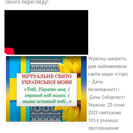
Тихого перегляду!
Українці шанують
два найважливіші
свята нашої історії
– День
Незалежності і
День Соборності
України. 22 січня
2023 святкуємо
105-у річницю
проголошення