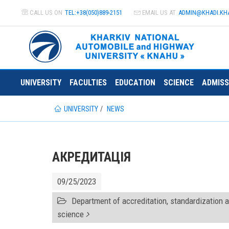
CALL US ON
TEL:+38(050)889-2151
EMAIL US AT
ADMIN@
KHADI.KH
UNIVERSITY
FACULTIES
EDUCATION
SCIENCE
ADMISS
UNIVERSITY
NEWS
АКРЕДИТАЦІЯ
09/25/2023
Department of accreditation, standardization a
science