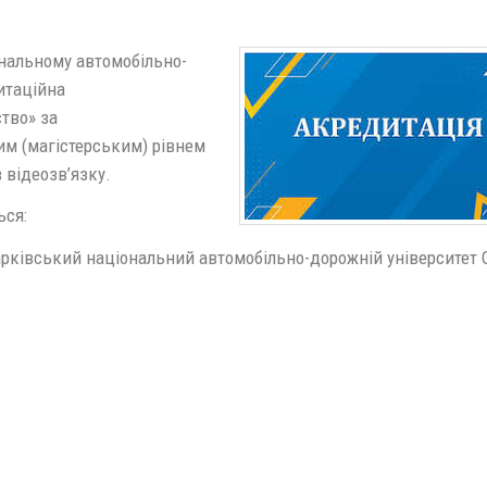
»
ональному автомобільно-
итаційна
тво» за
им (магістерським) рівнем
в відеозв’язку.
ься:
 Харківський національний автомобільно-дорожній університет