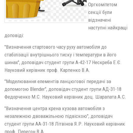
Оргкомітетом
секції були
відзначені
наступні найкращі
доповіді:
"Визначення стартового часу руху автомобіля до
стабілізації внутрішнього тиску і температури в його
шинах", доповідач студент групи А-42-17 Нескреба Е.Є.
Науковий керівник проф. Карпенко В.А.
"Моделювання елементів ланцюгової передачі за
допомогою Blender", доповідач студент групи АД-31-18
Федорченко М.С. Науковий керівник доц. Шарапата А.С.
"Визначення центра крена кузова автомобіля з
незалежною двоважільною підвіскою", доповідач
студент групи АА-31-18 Літвінов Я.Р. Науковий керівник
проф. Перегон В.А.