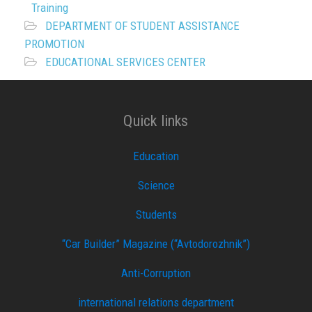
Training
DEPARTMENT OF STUDENT ASSISTANCE
PROMOTION
EDUCATIONAL SERVICES CENTER
Quick links
Education
Science
Students
“Car Builder” Magazine (“Avtodorozhnik”)
Anti-Corruption
international relations department