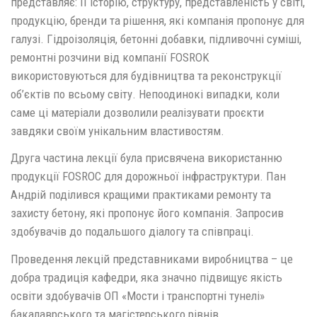
представляє: її історію, структуру, представленість у світі,
продукцію, бренди та рішення, які компанія пропонує для
галузі. Гідроізоляція, бетонні добавки, підливочні суміші,
ремонтні розчини від компанії FOSROK
використовуються для будівництва та реконструкції
об’єктів по всьому світу. Непоодинокі випадки, коли
саме ці матеріали дозволили реалізувати проєкти
завдяки своїм унікальним властивостям.
Друга частина лекції була присвячена використанню
продукції FOSROC для дорожньої інфраструктури. Пан
Андрій поділився кращими практиками ремонту та
захисту бетону, які пропонує його компанія. Запросив
здобувачів до подальшого діалогу та співпраці.
Проведення лекцій представниками виробництва – це
добра традиція кафедри, яка значно підвищує якість
освіти здобувачів ОП «Мости і транспортні тунелі»
бакалаврського та магістерського рівнів.