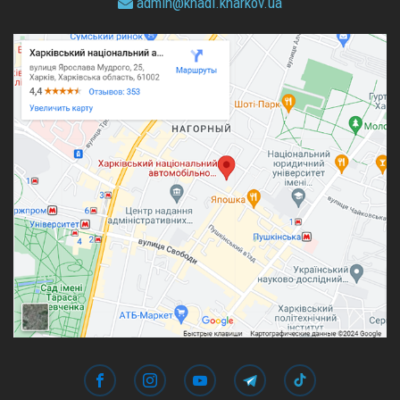
admin@
khadi.kharkov.
ua