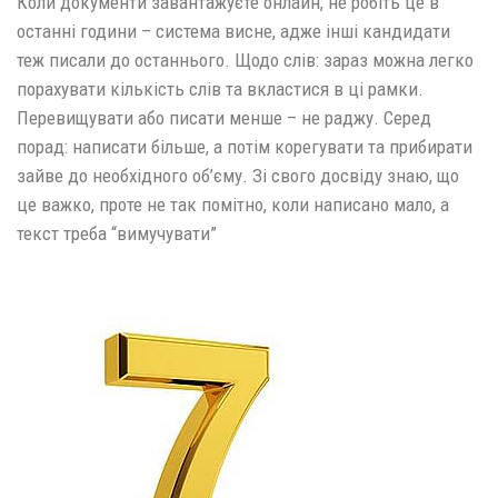
Коли документи завантажуєте онлайн, не робіть це в
останні години – система висне, адже інші кандидати
теж писали до останнього. Щодо слів: зараз можна легко
порахувати кількість слів та вкластися в ці рамки.
Перевищувати або писати менше – не раджу. Серед
порад: написати більше, а потім корегувати та прибирати
зайве до необхідного об’єму. Зі свого досвіду знаю, що
це важко, проте не так помітно, коли написано мало, а
текст треба “вимучувати”