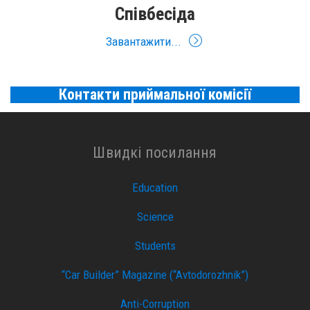
Співбесіда
Завантажити...
Контакти приймальної комісії
Швидкі посилання
Education
Science
Students
“Car Builder” Magazine (“Avtodorozhnik”)
Anti-Corruption