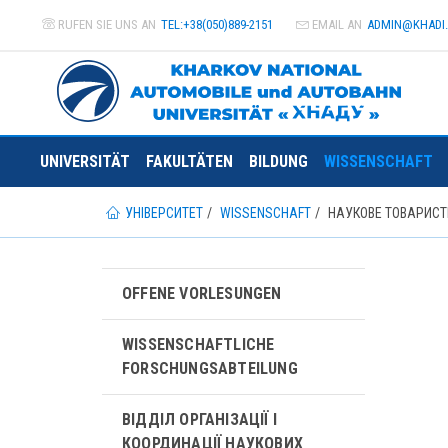
RUFEN SIE UNS AN
TEL:+38(050)889-2151
EMAIL AN
ADMIN@
KHADI
UNIVERSITÄT
FAKULTÄTEN
BILDUNG
WISSENSCHAFT
УНІВЕРСИТЕТ
WISSENSCHAFT
НАУКОВЕ ТОВАРИСТВ
OFFENE VORLESUNGEN
WISSENSCHAFTLICHE
FORSCHUNGSABTEILUNG
ВІДДІЛ ОРГАНІЗАЦІЇ І
КООРДИНАЦІЇ НАУКОВИХ