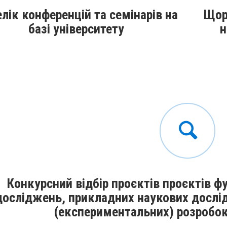
лік конференцій та семінарів на
Щор
базі університету
н
Конкурсний відбір проєктів проєктів 
досліджень, прикладних наукових дослі
(експериментальних) розробо