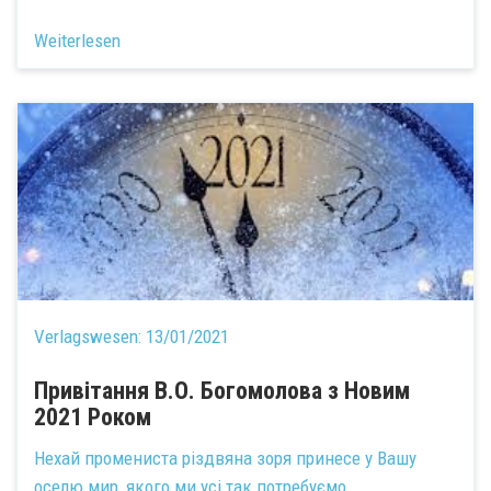
Weiterlesen
Verlagswesen:
13/01/2021
Привітання В.О. Богомолова з Новим
2021 Роком
Нехай промениста різдвяна зоря принесе у Вашу
оселю мир, якого ми усі так потребуємо...