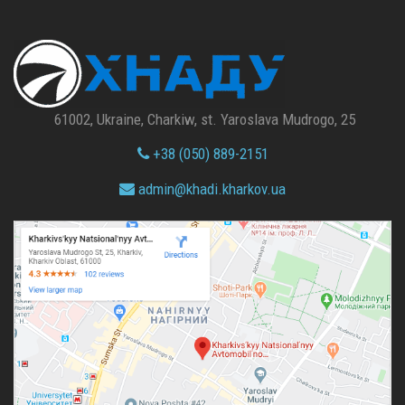
61002, Ukraine, Charkiw, st. Yaroslava Mudrogo, 25
+38 (050) 889-2151
admin@
khadi.kharkov.
ua