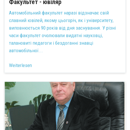
Факультет - ювіляр
Автомобільний факультет наразі відзначає свій
славний ювілей, якому цьогоріч, як і університету,
виповнюється 90 років від дня заснування. У різні
часи факультет очолювали видатні науковці,
талановиті педагоги і бездоганні знавці
автомобільної...
Weiterlesen