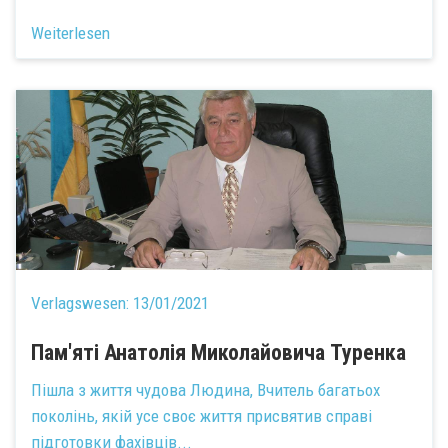
Weiterlesen
Verlagswesen:
13/01/2021
Пам'яті Анатолія Миколайовича Туренка
Пішла з життя чудова Людина, Вчитель багатьох
поколінь, якій усе своє життя присвятив справі
підготовки фахівців...