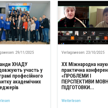
agswesen:
29/11/2025
Verlagswesen:
23/10/2025
анди ХНАДУ
ХХ Міжнародна наук
довжують участь у
практична конферен
грамі професійного
«ПРОБЛЕМИ І
витку академічних
ПЕРСПЕКТИВИ МОВН
еджерів
ПІДГОТОВКИ...
rlesen
Weiterlesen