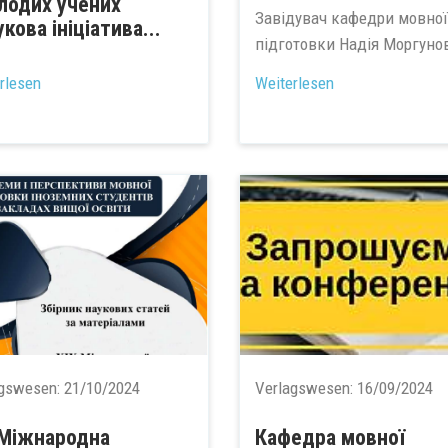
олодих учених
Завідувач кафедри мовної
кова ініціатива...
підготовки Надія Моргунов
rlesen
Weiterlesen
agswesen:
21/10/2024
Verlagswesen:
16/09/2024
 Міжнародна
Кафедра мовної