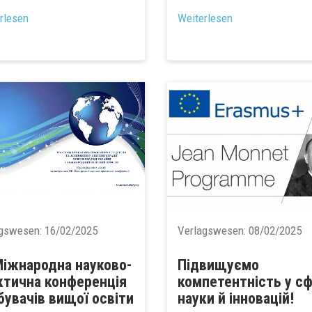
...
rlesen
Weiterlesen
agswesen:
16/02/2025
Verlagswesen:
08/02/2025
 Міжнародна науково-
Підвищуємо
ктична конференція
компетентність у сф
бувачів вищої освіти
науки й інновацій!