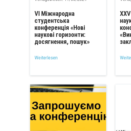
VI Міжнародна
XXV
студентська
нау
конференція «Нові
кон
наукові горизонти:
«Ви
досягнення, пошук»
зак
...
Weiterlesen
Weite