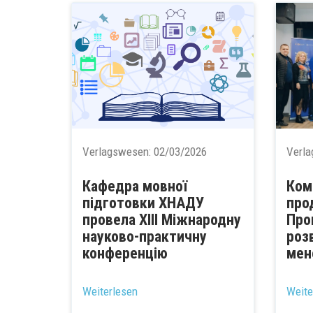
Verlagswesen:
02/03/2026
Verl
Кафедра мовної
Ком
підготовки ХНАДУ
про
провела ХІІІ Міжнародну
Про
науково-практичну
роз
конференцію
мен
...
...
Weiterlesen
Weite