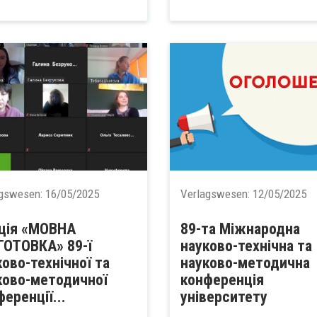
agswesen:
16/05/2025
Verlagswesen:
12/05/2025
ція «МОВНА
89-та Міжнародна
ГОТОВКА» 89-ї
науково-технічна та
ково-технічної та
науково-методична
ково-методичної
конференція
еренції...
університету