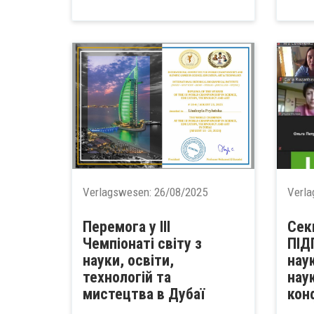
Verlagswesen:
26/08/2025
Verl
Перемога у III
Сек
Чемпіонаті світу з
ПІД
науки, освіти,
нау
технологій та
нау
мистецтва в Дубаї
конф