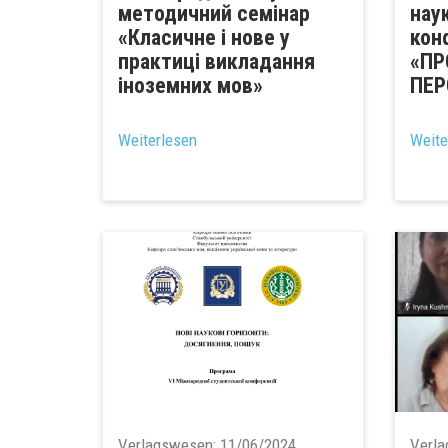
методичний семінар
нау
«Класичне і нове у
кон
практиці викладання
«ПР
іноземних мов»
ПЕР
...
Weiterlesen
Weite
Verlagswesen:
11/06/2024
Verl