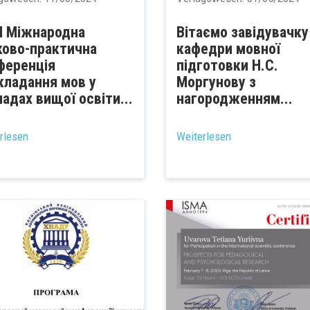
І Міжнародна
Вітаємо завідувачку
ково-практична
кафедри мовної
ференція
підготовки Н.С.
кладання мов у
Моргунову з
ладах вищої освіти...
нагородженням...
rlesen
Weiterlesen