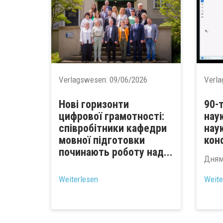
Verlagswesen:
09/06/2026
Verl
Нові горизонти
90-
цифрової грамотності:
нау
співробітники кафедри
нау
мовної підготовки
кон
починають роботу над...
Днями
Weiterlesen
Weite