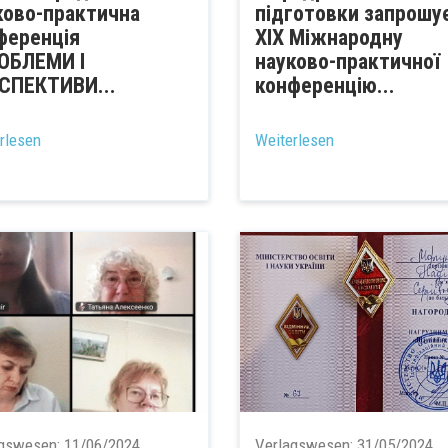
ково-практична
підготовки запрошу
ференція
XIX Міжнародну
ОБЛЕМИ І
науково-практичної
СПЕКТИВИ...
конференцію...
rlesen
Weiterlesen
agswesen:
11/06/2024
Verlagswesen:
31/05/2024