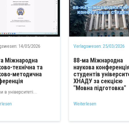
agswesen:
14/05/2026
Verlagswesen:
25/03/2026
та Міжнародна
88-ма Міжнародна
ково-технічна та
наукова конференці
ково-методична
студентів університ
ференція
ХНАДУ за секцією
"Мовна підготовка"
 в університеті...
...
rlesen
Weiterlesen