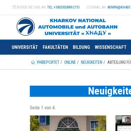
RUFEN SIE UNS AN
TEL:+38(050)889-2151
EMAIL AN
ADMIN@
KHADI
UNIVERSITÄT
FAKULTÄTEN
BILDUNG
WISSENSCHAFT
УНІВЕРСИТЕТ
ONLINE
NEUIGKEITEN
ABTEILUNG F
Neuigkeite
Seite 1 von 4.