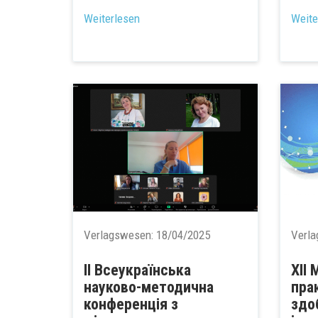
...
Weiterlesen
Weite
Verlagswesen:
18/04/2025
Verl
ІІ Всеукраїнська
ХIІ
науково-методична
пра
конференція з
здо