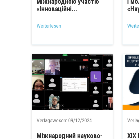
міжнародною участю
і м
«Інноваційні...
«Нау
Weiterlesen
Weite
Verlagswesen:
09/12/2024
Verl
Міжнародний науково-
ХІХ