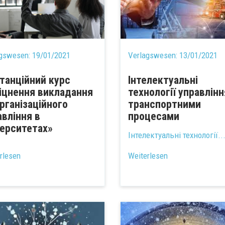
agswesen:
19/01/2021
Verlagswesen:
13/01/2021
танційний курс
Інтелектуальні
іцнення викладання
технології управлінн
організаційного
транспортними
авління в
процесами
верситетах»
Інтелектуальні технології..
rlesen
Weiterlesen