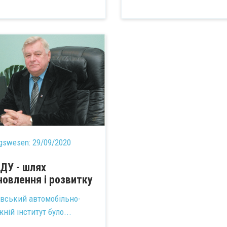
agswesen:
29/09/2020
ДУ - шлях
новлення і розвитку
івський автомобільно-
ній інститут було...