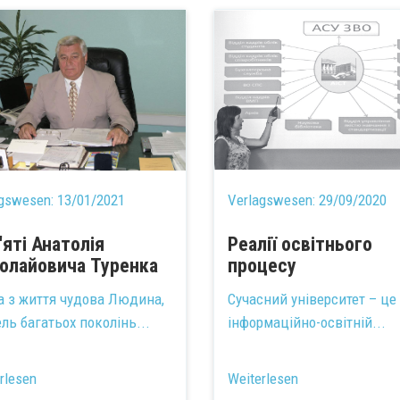
agswesen:
13/01/2021
Verlagswesen:
29/09/2020
'яті Анатолія
Реалії освітнього
олайовича Туренка
процесу
а з життя чудова Людина,
Сучасний університет – це
ль багатьох поколінь...
інформаційно-освітній...
rlesen
Weiterlesen