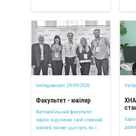
Verlagswesen:
29/09/2020
Verl
Факультет - ювіляр
ХНА
ста
Автомобільний факультет
Харк
наразі відзначає свій славний
дорож
ювілей, якому цьогоріч, як і...