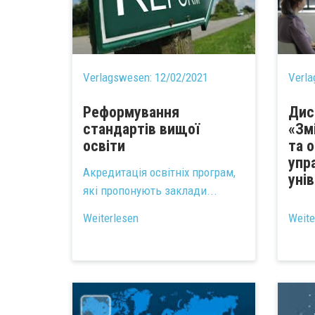
Verlagswesen:
12/02/2021
Verl
Реформування
Дис
стандартів вищої
«Зм
освіти
та 
упр
Акредитація освітніх програм,
уні
які пропонують заклади...
...
Weiterlesen
Weite