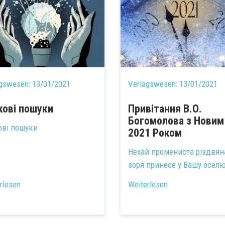
agswesen:
13/01/2021
Verlagswesen:
13/01/2021
кові пошуки
Привітання В.О.
Богомолова з Новим
ові пошуки
2021 Роком
Нехай промениста різдвян
зоря принесе у Вашу оселю
rlesen
Weiterlesen