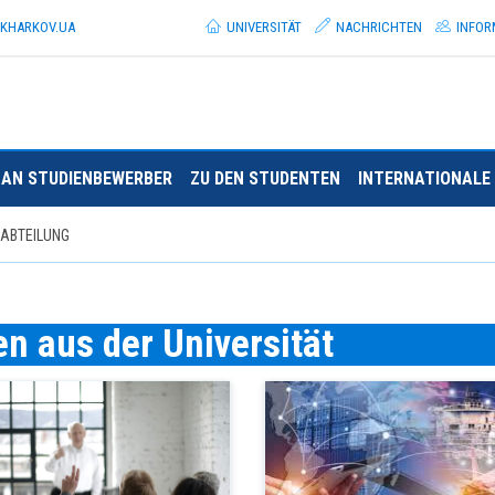
.KHARKOV.
UA
UNIVERSITÄT
NACHRICHTEN
INFOR
AN STUDIENBEWERBER
ZU DEN STUDENTEN
INTERNATIONALE 
ABTEILUNG
n aus der Universität