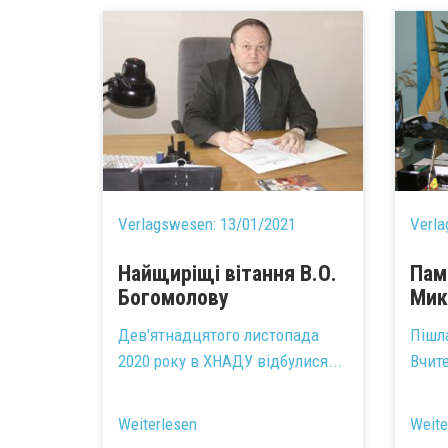
Verlagswesen:
13/01/2021
Verl
Найщиріщі вітання В.О.
Пам
Богомолову
Мик
Дев'ятнадцятого листопада
Пішл
2020 року в ХНАДУ відбулися...
Вчите
Weiterlesen
Weite