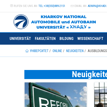
RUFEN SIE UNS AN
TEL:+38(050)889-2151
EMAIL AN
ADMIN@
KHADI
UNIVERSITÄT
FAKULTÄTEN
BILDUNG
WISSENSCHAFT
УНІВЕРСИТЕТ
ONLINE
NEUIGKEITEN
AUSBILDUNGS
Neuigkeite