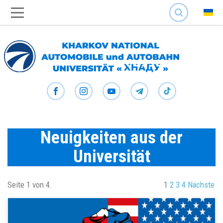
SEARCH
Neuigkeiten aus der
Universität
Seite 1 von 4.
1
2
3
4
Nächste