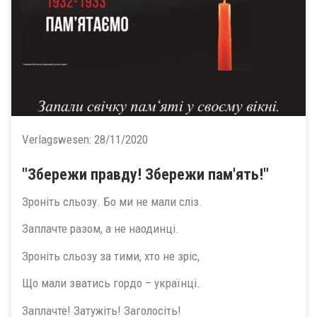
Verlagswesen:
28/11/2020
"Збережи правду! Збережи пам'ять!"
Зроніть сльозу. Бо ми не мали сліз.
Заплачте разом, а не наодинці.
Зроніть сльозу за тими, хто не зріс,
Що мали зватись гордо – українці.
Заплачте! Затужіть! Заголосіть!