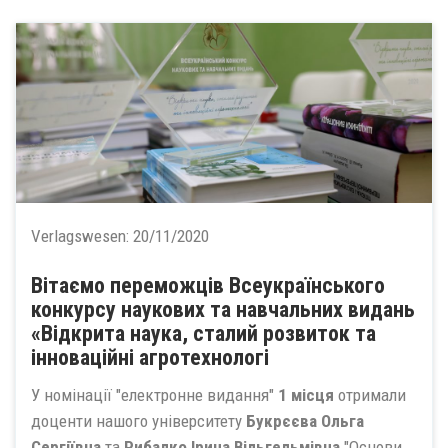
Verlagswesen:
20/11/2020
Вітаємо переможців Всеукраїнського
конкурсу наукових та навчальних видань
«Відкрита наука, сталий розвиток та
інноваційні агротехнологі
У номінації "електронне видання"
1 місця
отримали
доценти нашого університету
Букрєєва Ольга
Сергіївна
та
Рибалко Ірина Вільгельмівна
"Основи