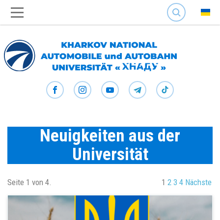
SEARCH
Neuigkeiten aus der
Universität
Seite 1 von 4.
1
2
3
4
Nächste