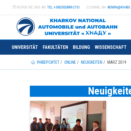
RUFEN SIE UNS AN
TEL:+38(050)889-2151
EMAIL AN
ADMIN@
KHADI
UNIVERSITÄT
FAKULTÄTEN
BILDUNG
WISSENSCHAFT
УНІВЕРСИТЕТ
ONLINE
NEUIGKEITEN
MÄRZ 2019
Neuigkeite