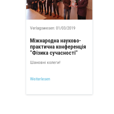
Verlagswesen:
01/03/2019
Міжнародна науково-
практична конференція
"Фізика сучасності"
Шановні колеги!
...
Weiterlesen