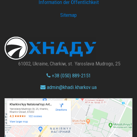
Information der Öffentlichkeit
Sitemap
61002, Ukraine, Charkiw, st. Yaroslava Mudrogo, 25
+38 (050) 889-2151
admin@
khadi.kharkov.
ua