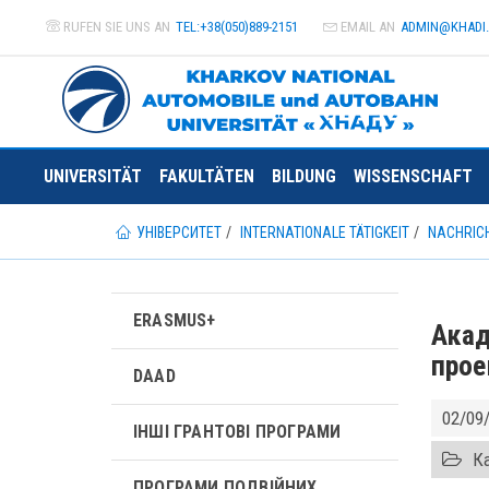
RUFEN SIE UNS AN
TEL:+38(050)889-2151
EMAIL AN
ADMIN@
KHADI
UNIVERSITÄT
FAKULTÄTEN
BILDUNG
WISSENSCHAFT
УНІВЕРСИТЕТ
INTERNATIONALE TÄTIGKEIT
NACHRIC
ERASMUS+
Акад
прое
DAAD
02/09
ІНШІ ГРАНТОВІ ПРОГРАМИ
Ка
ПРОГРАМИ ПОДВІЙНИХ