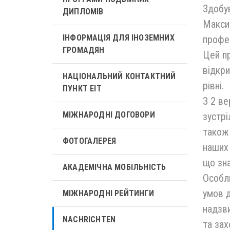
Здобув
ДИПЛОМІВ
Максим
ІНФОРМАЦІЯ ДЛЯ ІНОЗЕМНИХ
профес
ГРОМАДЯН
Цей п
відкри
НАЦІОНАЛЬНИЙ КОНТАКТНИЙ
рівні.
ПУНКТ ЕІТ
З 2 ве
МІЖНАРОДНІ ДОГОВОРИ
зустрі
також 
ФОТОГАЛЕРЕЯ
наших 
що зна
АКАДЕМІЧНА МОБІЛЬНІСТЬ
Особли
умов д
МІЖНАРОДНІ РЕЙТИНГИ
надзви
NACHRICHTEN
та за