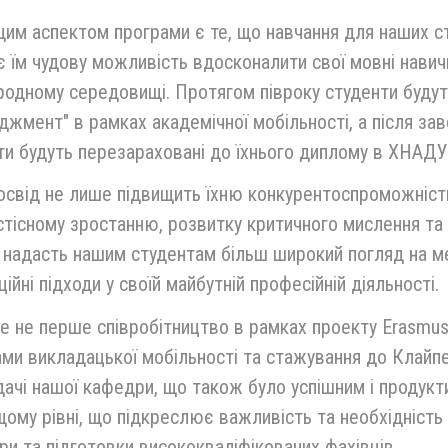
им аспектом програми є те, що навчання для наших с
 їм чудову можливість вдосконалити свої мовні навич
одному середовищі. Протягом півроку студенти будуть
жмент" в рамках академічної мобільності, а після за
и будуть перезараховані до їхнього диплому в ХНАДУ
свід не лише підвищить їхню конкурентоспроможність 
тісному зростанню, розвитку критичного мислення та
 надасть нашим студентам більш широкий погляд на м
ційні підходи у своїй майбутній професійній діяльності.
е не перше співробітництво в рамках проекту Erasmu
ми викладацької мобільності та стажування до Клайпе
ачі нашої кафедри, що також було успішним і продукти
ому рівні, що підкреслює важливість та необхідність 
и та підготовки висококваліфікованих фахівців.