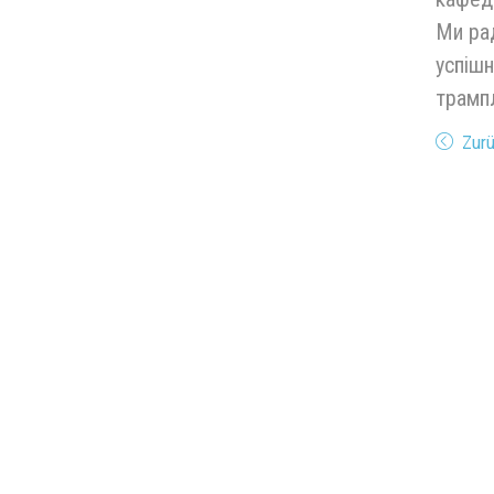
Ми ра
успішн
трампл
Zur