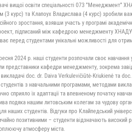
ачі вищої освіти спеціальності 073 "Менеджмент" ХН
 (3 курс) та Клапоух Владислава (4 курс) зробили в
ійного зростання, взявши участь у програмі академічн
роект, підписаний між кафедрою менеджменту ХНАДУ 
ває перед студентами унікальні можливості для отрим
ресня 2024 р. наші студенти розпочали своє навчання 
ли представники кафедри менеджменту, зокрема завідув
викладачі doc. dr. Daiva Verkulevičiūtė-Kriukienė та doc
студентів з навчальними програмами, методами викла
чно сприяло їх адаптації та впевненому початку навчан
ва подяка нашим литовським колегам за чудову орган
ля наших студентів. Відгуки про Клайпедський універс
чайно позитивними – студенти відзначають високий рі
хоплюючу атмосферу міста.