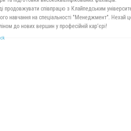
ді продовжувати співпрацю з Клайпедським універси
ого навчання на спеціальності "Менеджмент". Нехай ц
іном до нових вершин у професійній кар’єрі!
ück