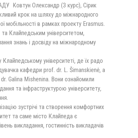
АДУ Ковтун Олександр (3 курс), Сірик
ажливий крок на шляху до міжнародного
ої мобільності в рамках проекту Erasmus.
та Клайпедським університетом,
ання знань і досвіду на міжнародному
у Клайпедському університеті, де їх радо
ачка кафедри prof. dr. L. Šimanskienė, а
. dr. Galina Mishenina. Вони ознайомили
дання та інфраструктурою університету,
ня.
ізацію зустрічі та створення комфортних
итет та саме місто Клайпеда є
вень викладання, гостинність викладачів