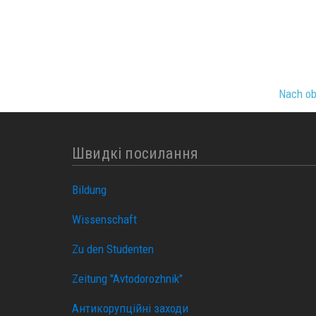
Nach o
Швидкі посилання
Bildung
Wissenschaft
Zu den Studenten
Zeitung "Avtodorozhnik"
Антикорупційні заходи