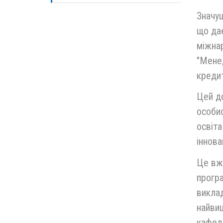
Значущ
що дає
міжнар
"Менед
кредит
Цей до
особис
освіта
іннова
Це вж
програ
виклад
найвищ
кафедр