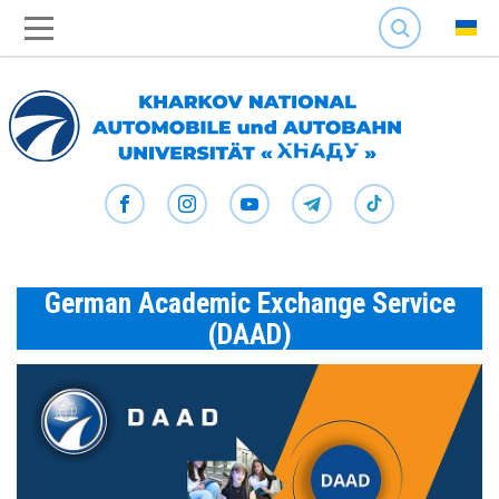
SEARCH
German Academic Exchange Service
(DAAD)