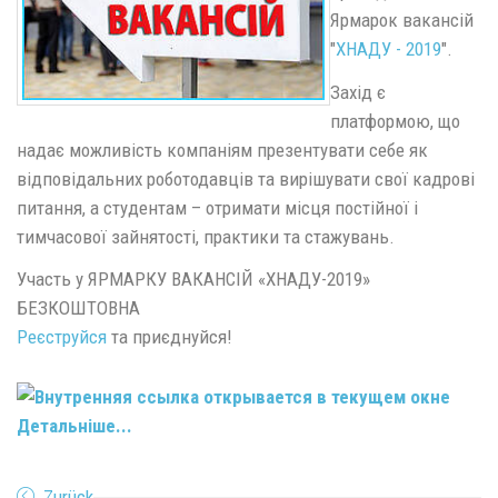
Ярмарок вакансій
"
ХНАДУ - 2019
".
Захід є
платформою, що
надає можливість компаніям презентувати себе як
відповідальних роботодавців та вирішувати свої кадрові
питання, а студентам – отримати місця постійної і
тимчасової зайнятості, практики та стажувань.
Участь у ЯРМАРКУ ВАКАНСІЙ «ХНАДУ-2019»
БЕЗКОШТОВНА
Реєструйся
та приєднуйся!
Детальніше...
Zurück