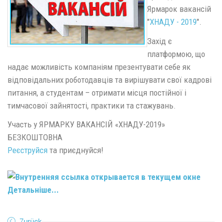
Ярмарок вакансій
"
ХНАДУ - 2019
".
Захід є
платформою, що
надає можливість компаніям презентувати себе як
відповідальних роботодавців та вирішувати свої кадрові
питання, а студентам – отримати місця постійної і
тимчасової зайнятості, практики та стажувань.
Участь у ЯРМАРКУ ВАКАНСІЙ «ХНАДУ-2019»
БЕЗКОШТОВНА
Реєструйся
та приєднуйся!
Детальніше...
Zurück