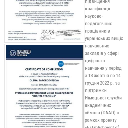
підвищення
кваліфікації
науково-
педагогічних
працівників
українських вищіх
навчальних
закладів у сфері
цифровго
навчання у період
з 18 жовтня по 14
грудня 2022 р. за
підтримки
Німецької служби
академічних
обмінів (DAAD) в
рамках проекту
«Establishment of