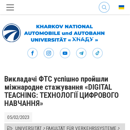
SEARCH
Викладачі ФТС успішно пройшли
міжнародне стажування «DIGITAL
TEACHING: ТЕХНОЛОГІЇ ЦИФРОВОГО
НАВЧАННЯ»
05/02/2023
UNIVERSITÄT
FAKULTÄT FÜR VERKEHRSSYSTEME