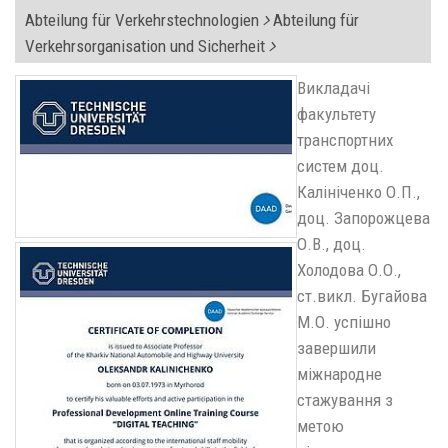
Abteilung für Verkehrstechnologien
Abteilung für
Verkehrsorganisation und Sicherheit
Викладачі
факультету
транспортних
систем доц.
Калініченко О.П.,
доц. Запорожцева
О.В., доц.
Холодова О.О.,
ст.викл. Бугайова
М.О. успішно
завершили
міжнародне
стажування з
метою