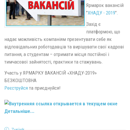
Ярмарок вакансій
"
ХНАДУ - 2019
".
Захід є
платформою, що
надає можливість компаніям презентувати себе як
відповідальних роботодавців та вирішувати свої кадрові
питання, а студентам – отримати місця постійної і
тимчасової зайнятості, практики та стажувань.
Участь у ЯРМАРКУ ВАКАНСІЙ «ХНАДУ-2019»
БЕЗКОШТОВНА
Реєструйся
та приєднуйся!
Детальніше...
Zurück