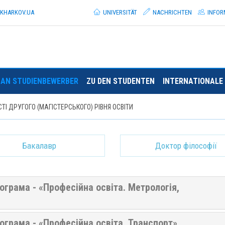
.KHARKOV.
UA
UNIVERSITÄT
NACHRICHTEN
INFOR
AN STUDIENBEWERBER
ZU DEN STUDENTEN
INTERNATIONALE 
ТІ ДРУГОГО (МАГІСТЕРСЬКОГО) РІВНЯ ОСВІТИ
Бакалавр
Доктор філософії
рограма - «Професійна освіта. Метрологія,
рограма - «Професійна освіта. Транспорт»