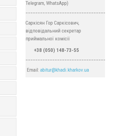
Telegram, WhatsApp)
____________________________________________
Саркісян Гор Саркісович,
відповідальний секретар
приймальної комісії
+38 (050) 148-73-55
_____________________________________________
Email:
abitur@
khadi.kharkov.
ua