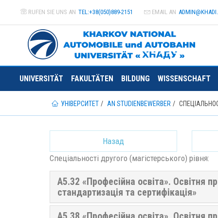
RUFEN SIE UNS AN
TEL:+38(050)889-2151
EMAIL AN
ADMIN@
KHADI
UNIVERSITÄT
FAKULTÄTEN
BILDUNG
WISSENSCHAFT
УНІВЕРСИТЕТ
AN STUDIENBEWERBER
СПЕЦІАЛЬНОС
Назад
Спеціальності другого (магістерського) рівня:
A5.32 «Професійна освіта». Освітня п
стандартизація та сертифікація»
A5.38 «Професійна освіта». Освітня п