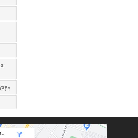
на
уху»