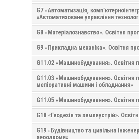
G7 «Автоматизація, комп’ютерноінтегро
«Автоматизоване управління техноло
G8 «Матеріалознавство». Освітня про
G9 «Прикладна механіка». Освітня пр
G11.02 «Машинобудування». Освітня п
G11.03 «Машинобудування». Освітня пр
меліоративні машини і обладнання»
G11.05 «Машинобудування». Освітня 
G18 «Геодезія та землеустрій». Освіт
G19 «Будівництво та цивільна інженер
аеродроми»