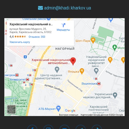
admin@
khadi.kharkov.
ua