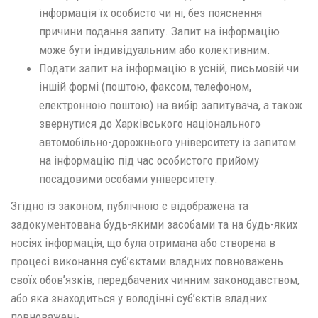
інформація їх особисто чи ні, без пояснення
причини подання запиту. Запит на інформацію
може бути індивідуальним або колективним.
Подати запит на інформацію в усній, письмовій чи
іншій формі (поштою, факсом, телефоном,
електронною поштою) на вибір запитувача, а також
звернутися до Харківського національного
автомобільно-дорожнього університету із запитом
на інформацію під час особистого прийому
посадовими особами університету.
Згідно із законом, публічною є відображена та
задокументована будь-якими засобами та на будь-яких
носіях інформація, що була отримана або створена в
процесі виконання суб’єктами владних повноважень
своїх обов’язків, передбачених чинним законодавством,
або яка знаходиться у володінні суб’єктів владних
повноважень.