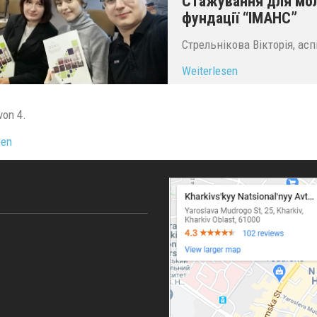
Стажування для моло
фундації “ІМАНС”
Стрельнікова Вікторія, асп
Weiterlesen
von 4.
ben