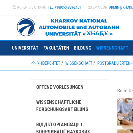
RUFEN SIE UNS AN
TEL:+38(050)889-2151
EMAIL AN
ADMIN@
KHADI
UNIVERSITÄT
FAKULTÄTEN
BILDUNG
WISSENSCHAFT
УНІВЕРСИТЕТ
WISSENSCHAFT
POSTGRADUIERTEN-
OFFENE VORLESUNGEN
Seite 4 
WISSENSCHAFTLICHE
FORSCHUNGSABTEILUNG
ВІДДІЛ ОРГАНІЗАЦІЇ І
КООРДИНАЦІЇ НАУКОВИХ