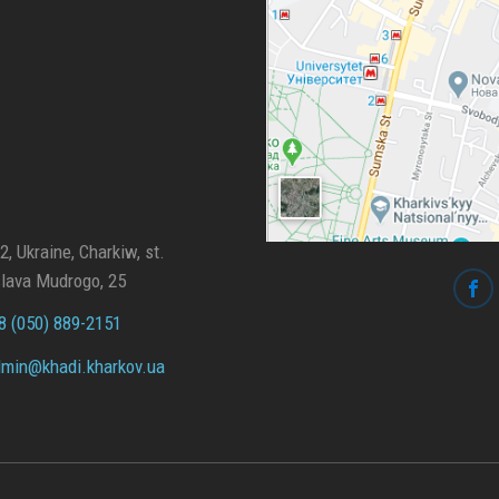
, Ukraine, Charkiw, st.
lava Mudrogo, 25
 (050) 889-2151
min@
khadi.kharkov.
ua