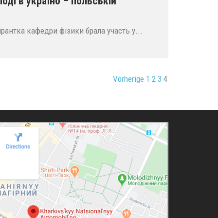
ді в україно – польській
ірантка кафедри фізики брала участь у...
Vorherige
1
2
3
4