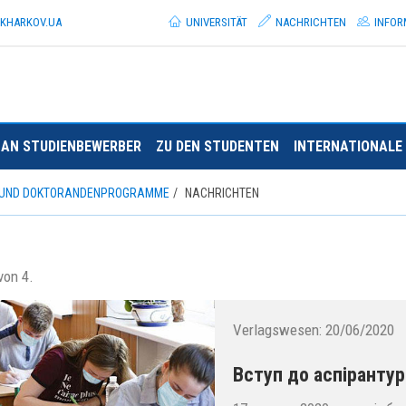
.KHARKOV.
UA
UNIVERSITÄT
NACHRICHTEN
INFOR
AN STUDIENBEWERBER
ZU DEN STUDENTEN
INTERNATIONALE 
 UND DOKTORANDENPROGRAMME
NACHRICHTEN
von 4.
Verlagswesen:
20/06/2020
Вступ до аспірантур