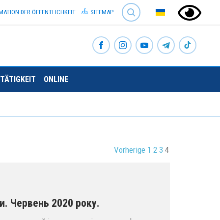
SEARCH
MATION DER ÖFFENTLICHKEIT
SITEMAP
TÄTIGKEIT
ONLINE
Vorherige
1
2
3
4
и. Червень 2020 року.