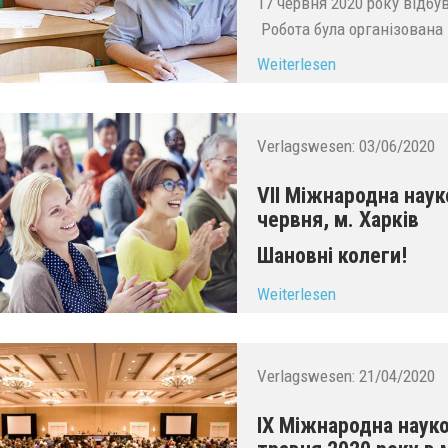
17 червня 2020 року відбу
Робота була організована 
Weiterlesen
Verlagswesen:
03/06/2020
VIІ Міжнародна наук
червня, м. Харків
Шановні колеги!
...
Weiterlesen
Verlagswesen:
21/04/2020
IX Міжнародна наук