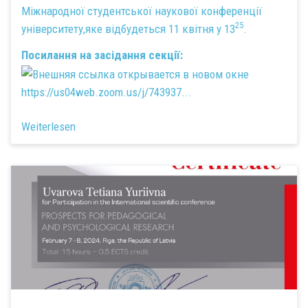
Міжнародної студентської наукової конференції
25
університету,яке відбудеться 11 квітня у 13
.
Посилання на засідання секції:
https://us04web.zoom.us/j/743937...
Weiterlesen