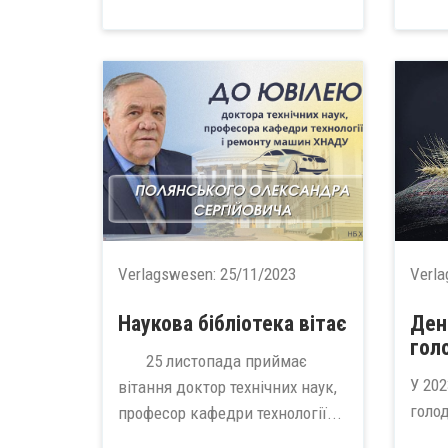
Verlagswesen:
25/11/2023
Verl
Наукова бібліотека вітає
Ден
гол
25 листопада приймає
У 202
вітання доктор технічних наук,
голо
професор кафедри технології...