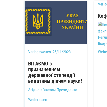
Verl
Коф
Регл
Всеу
прак
Verlagswesen:
26/11/2023
Weite
ВІТАЄМО з
призначенням
державної стипендії
видатним діячам науки!
Згідно з
Указом Президента...
Weiterlesen