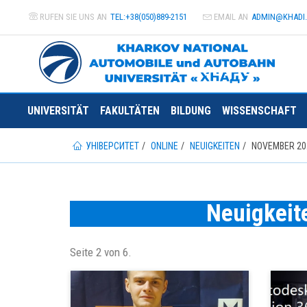
RUFEN SIE UNS AN
TEL:+38(050)889-2151
EMAIL AN
ADMIN@
KHADI
UNIVERSITÄT
FAKULTÄTEN
BILDUNG
WISSENSCHAFT
УНІВЕРСИТЕТ
ONLINE
NEUIGKEITEN
NOVEMBER 20
Neuigkeite
Seite 2 von 6.