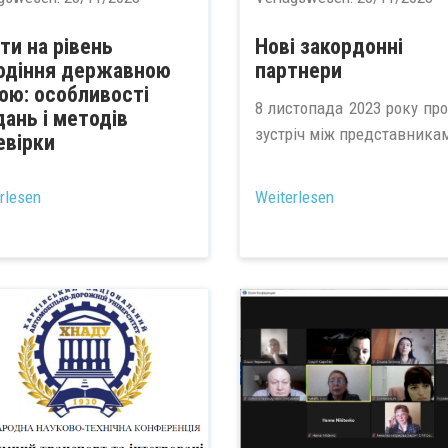
ити на рівень
Нові закордонні
одіння державною
партнери
ою: особливості
8 листопада 2023 року пр
дань і методів
зустріч між представникам
евірки
rlesen
Weiterlesen