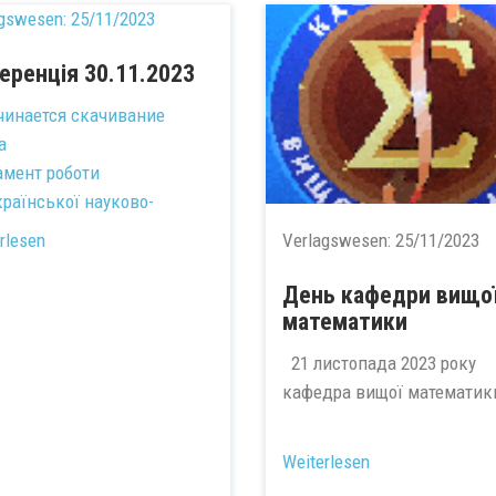
agswesen:
25/11/2023
еренція 30.11.2023
амент роботи
країнської науково-
тичної конференції...
rlesen
Verlagswesen:
25/11/2023
День кафедри вищо
математики
21 листопада 2023 року
кафедра вищої математики
Weiterlesen