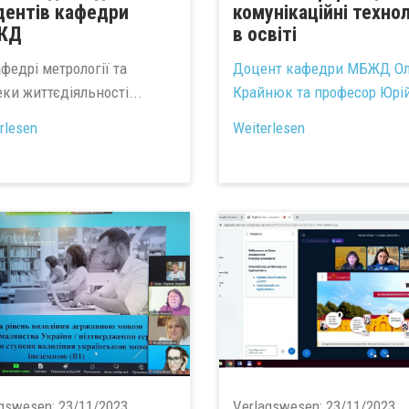
дентів кафедри
комунікаційні технол
ЖД
в освіті
федрі метрології та
Доцент кафедри МБЖД О
ки життєдіяльності...
Крайнюк та професор Юрій
rlesen
Weiterlesen
agswesen:
23/11/2023
Verlagswesen:
23/11/2023