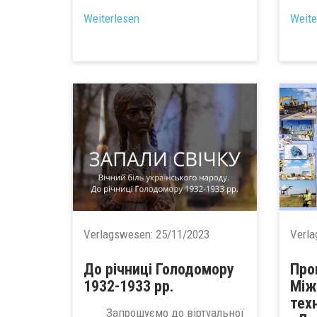
Weiterlesen
Weite
Verlagswesen:
25/11/2023
Verl
До річниці Голодомору
Про
1932-1933 рр.
Між
тех
Запрошуємо до віртуальної