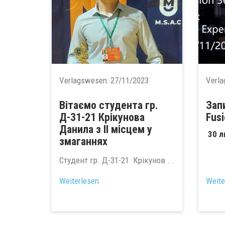
Verlagswesen:
27/11/2023
Verl
Вітаємо студента гр.
Зап
Д-31-21 Крікунова
Fus
Данила з ІІ місцем у
30 л
змаганнях
Студент гр. Д-31-21 Крікунов ...
Weiterlesen
Weite