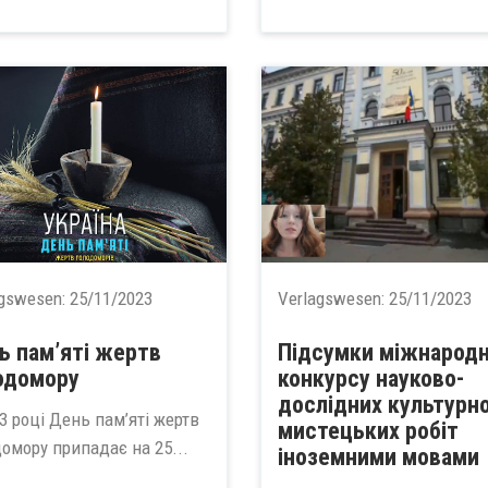
agswesen:
25/11/2023
Verlagswesen:
25/11/2023
ь пам’яті жертв
Підсумки міжнарод
одомору
конкурсу науково-
дослідних культурно
3 році День пам’яті жертв
мистецьких робіт
домору припадає на 25...
іноземними мовами