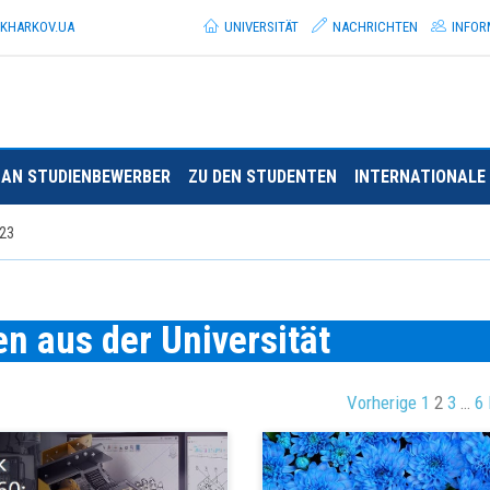
.KHARKOV.
UA
UNIVERSITÄT
NACHRICHTEN
INFOR
AN STUDIENBEWERBER
ZU DEN STUDENTEN
INTERNATIONALE 
23
n aus der Universität
Vorherige
1
2
3
…
6