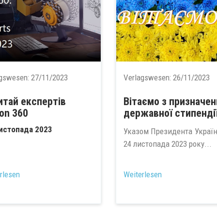
agswesen:
27/11/2023
Verlagswesen:
26/11/2023
итай експертів
Вітаємо з призначе
ion 360
державної стипендії
истопада 2023
Указом Президента Україн
24 листопада 2023 року...
rlesen
Weiterlesen