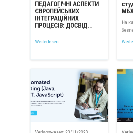
ПЕДАГОГІЧНІ АСПЕКТИ
сту
ЄВРОПЕЙСЬКИХ
МБ
ІНТЕГРАЦІЙНИХ
На ка
ПРОЦЕСІВ: ДОСВІД...
безпе
Weiterlesen
Weite
Verlagswesen:
23/11/2023
Verl