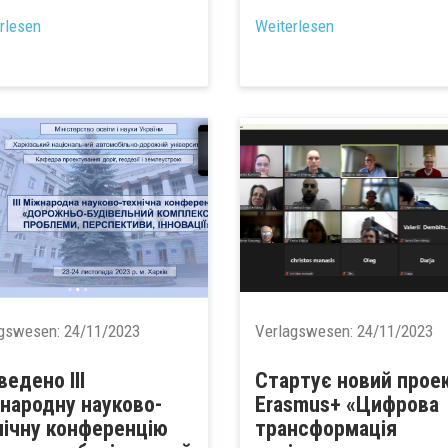
...
rlesen
Weiterlesen
agswesen:
24/11/2023
Verlagswesen:
24/11/2023
ведено ІІІ
Стартує новий прое
народну науково-
Erasmus+ «Цифрова
нічну конференцію
трансформація