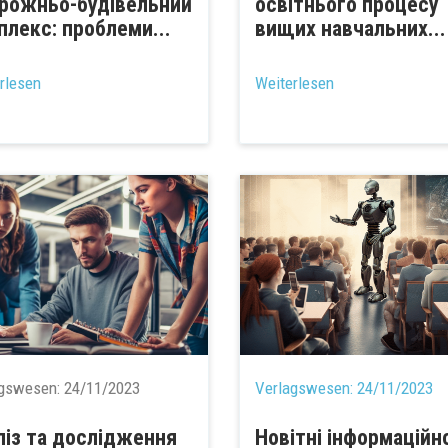
рожньо-будівельний
освітнього процесу
плекс: проблеми...
вищих навчальних...
rlesen
Weiterlesen
agswesen:
24/11/2023
Verlagswesen:
24/11/2023
ліз та дослідження
Новітні інформаційн