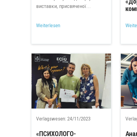
«До
виставки, присвяченої...
ком
Weiterlesen
Weite
Verlagswesen:
24/11/2023
Verl
«ПСИХОЛОГО-
Ана