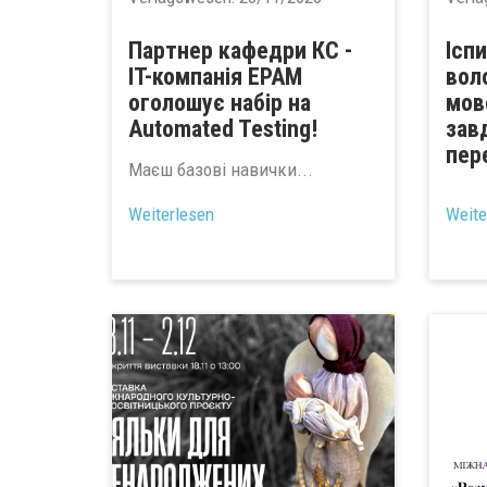
Партнер кафедри КС -
Ісп
IT-компанія EPAM
вол
оголошує набір на
мов
Automated Testing!
зав
пер
Маєш базові навички...
...
Weiterlesen
Weite