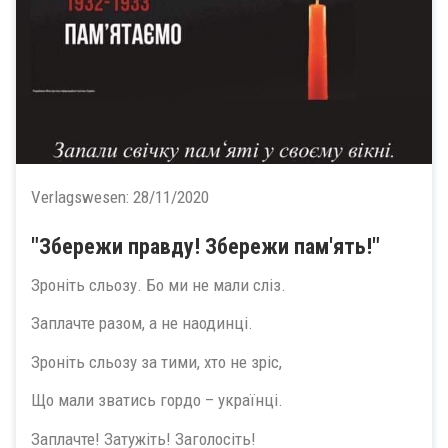
Verlagswesen:
28/11/2020
"Збережи правду! Збережи пам'ять!"
Зроніть сльозу. Бо ми не мали сліз.
Заплачте разом, а не наодинці.
Зроніть сльозу за тими, хто не зріс,
Що мали зватись гордо – українці.
Заплачте! Затужіть! Заголосіть!