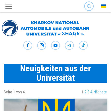
SEARCH
Neuigkeiten aus der
Universität
Seite 1 von 4.
1
2
3
4
Nächste