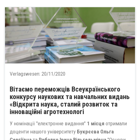
Verlagswesen:
20/11/2020
Вітаємо переможців Всеукраїнського
конкурсу наукових та навчальних видань
«Відкрита наука, сталий розвиток та
інноваційні агротехнологі
У номінації "електронне видання"
1 місця
отримали
доценти нашого університету
Букрєєва Ольга
Сергіївна
та
Рибалко Ірина Вільгельмівна
"Основи