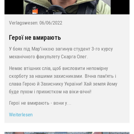
Verlagswesen:
06/06/2022
Герої не вмирають
У боях під Мар'їнкою загинув студент 3-го курсу
механічного факультету Скарга Олег.
Немає втішних слів, щоб висловити непомірну
скорботу за нашими захисниками. Вічна пам'ять і
слава Герою й Захиснику України! Хай земля йому
буде пухом і прихистком на віки-вічні!
Герої не вмирають - вони у...
Weiterlesen