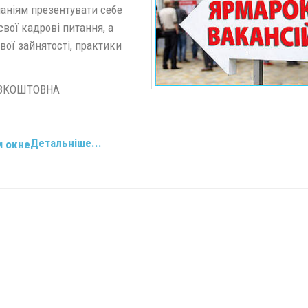
аніям презентувати себе
вої кадрові питання, а
вої зайнятості, практики
БЕЗКОШТОВНА
Детальніше...