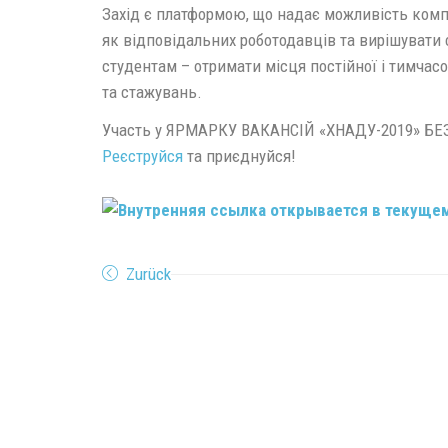
Захід є платформою, що надає можливість комп
як відповідальних роботодавців та вирішувати с
студентам – отримати місця постійної і тимчасо
та стажувань.
Участь у ЯРМАРКУ ВАКАНСІЙ «ХНАДУ-2019» 
Реєструйся
та приєднуйся!
Zurück