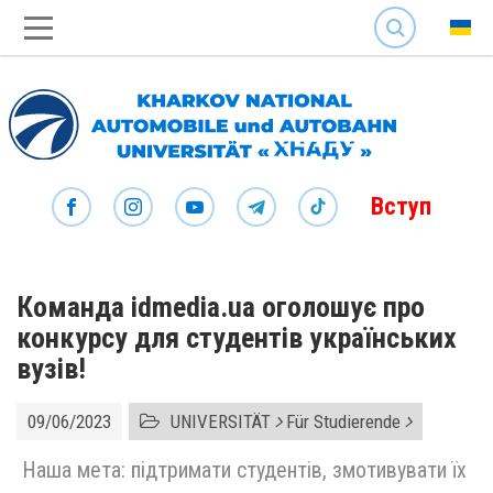
SEARCH
Вступ
Команда idmedia.ua оголошує про
конкурсу для студентів українських
вузів!
09/06/2023
UNIVERSITÄT
Für Studierende
Наша мета: підтримати студентів, змотивувати їх