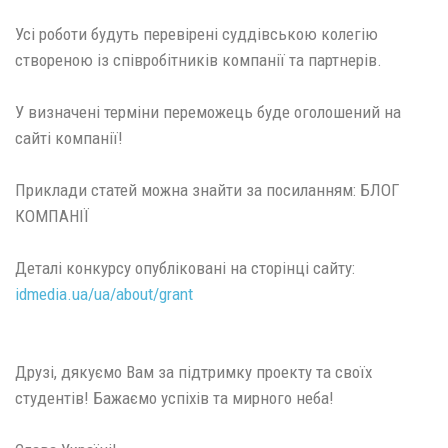
Усі роботи будуть перевірені суддівською колегію
створеною із співробітників компанії та партнерів.
У визначені терміни переможець буде оголошений на
сайті компанії!
Приклади статей можна знайти за посиланням: БЛОГ
КОМПАНІЇ
Деталі конкурсу опубліковані на сторінці сайту:
idmedia.ua/ua/about/grant
Друзі, дякуємо Вам за підтримку проекту та своїх
студентів! Бажаємо успіхів та мирного неба!