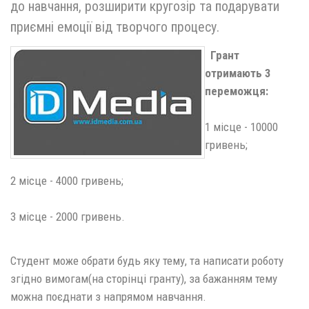
до навчання, розширити кругозір та подарувати
приємні емоції від творчого процесу.
Грант
отримають 3
переможця:
1 місце - 10000
гривень;
2 місце - 4000 гривень;
3 місце - 2000 гривень.
Студент може обрати будь яку тему, та написати роботу
згідно вимогам(на сторінці гранту), за бажанням тему
можна поєднати з напрямом навчання.