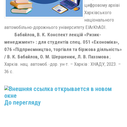
цифровому архіві
Харківського
національного
автомобільно-дорожнього університету ElArKhADI.
Бабайлов, В. К. Конспект лекцій «Ризик-
менеджмент» : для студентів спец. 051 «Економіка»,
076 «Підприємництво, торгівля та біржова діяльність»
/ В. К. Бабайлов, О. М. Шершенюк, Л. В. Пахомова
;
Харків. нац. автомоб.-дор. ун-т. – Харків : ХНАДУ, 2023. –
36 с.
До перегляду