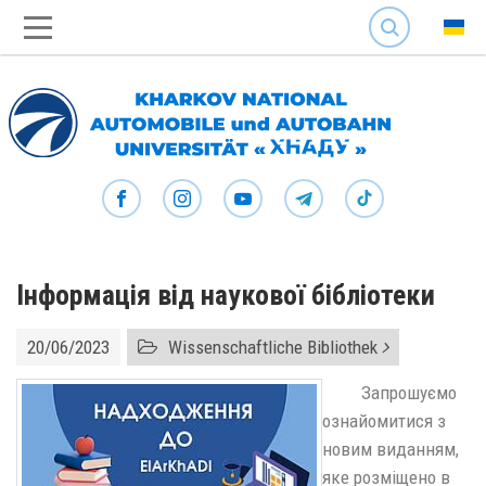
SEARCH
Інформація від наукової бібліотеки
20/06/2023
Wissenschaftliche Bibliothek
Запрошуємо
ознайомитися з
новим виданням,
яке розміщено в