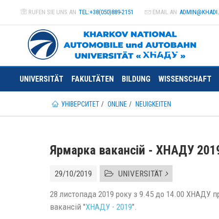
RUFEN SIE UNS AN
TEL:+38(050)889-2151
EMAIL AN
ADMIN@
KHADI
UNIVERSITÄT
FAKULTÄTEN
BILDUNG
WISSENSCHAFT
УНІВЕРСИТЕТ
ONLINE
NEUIGKEITEN
Ярмарка вакансій - ХНАДУ 201
29/10/2019
UNIVERSITÄT
28 листопада 2019 року з 9.45 до 14.00 ХНАДУ 
вакансій "
ХНАДУ - 2019
".