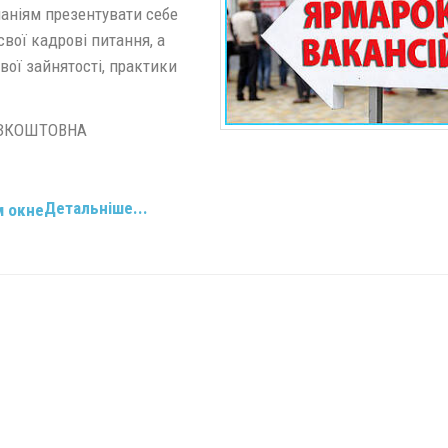
аніям презентувати себе
вої кадрові питання, а
вої зайнятості, практики
БЕЗКОШТОВНА
Детальніше...