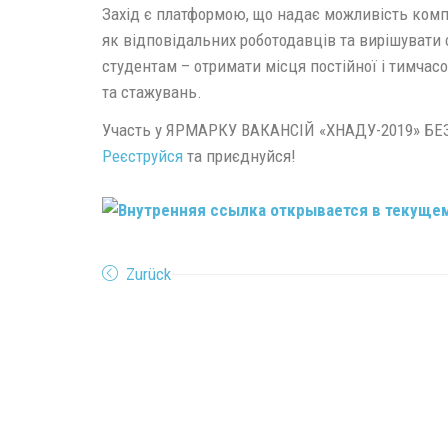
Захід є платформою, що надає можливість комп
як відповідальних роботодавців та вирішувати с
студентам – отримати місця постійної і тимчасо
та стажувань.
Участь у ЯРМАРКУ ВАКАНСІЙ «ХНАДУ-2019» 
Реєструйся
та приєднуйся!
Zurück