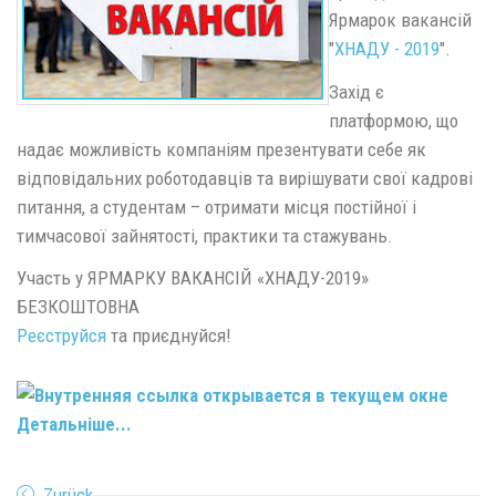
Ярмарок вакансій
"
ХНАДУ - 2019
".
Захід є
платформою, що
надає можливість компаніям презентувати себе як
відповідальних роботодавців та вирішувати свої кадрові
питання, а студентам – отримати місця постійної і
тимчасової зайнятості, практики та стажувань.
Участь у ЯРМАРКУ ВАКАНСІЙ «ХНАДУ-2019»
БЕЗКОШТОВНА
Реєструйся
та приєднуйся!
Детальніше...
Zurück