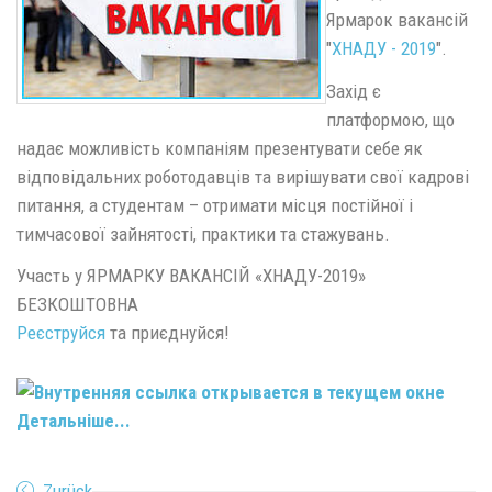
Ярмарок вакансій
"
ХНАДУ - 2019
".
Захід є
платформою, що
надає можливість компаніям презентувати себе як
відповідальних роботодавців та вирішувати свої кадрові
питання, а студентам – отримати місця постійної і
тимчасової зайнятості, практики та стажувань.
Участь у ЯРМАРКУ ВАКАНСІЙ «ХНАДУ-2019»
БЕЗКОШТОВНА
Реєструйся
та приєднуйся!
Детальніше...
Zurück