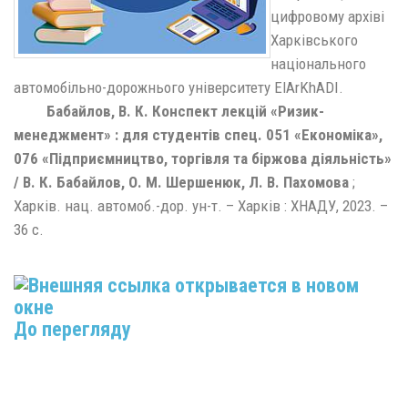
цифровому архіві
Харківського
національного
автомобільно-дорожнього університету ElArKhADI.
Бабайлов, В. К. Конспект лекцій «Ризик-
менеджмент» : для студентів спец. 051 «Економіка»,
076 «Підприємництво, торгівля та біржова діяльність»
/ В. К. Бабайлов, О. М. Шершенюк, Л. В. Пахомова
;
Харків. нац. автомоб.-дор. ун-т. – Харків : ХНАДУ, 2023. –
36 с.
До перегляду