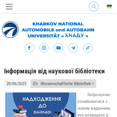
SEARCH
Інформація від наукової бібліотеки
20/06/2023
Wissenschaftliche Bibliothek
Запрошуємо
ознайомитися з
новим виданням,
яке розміщено в