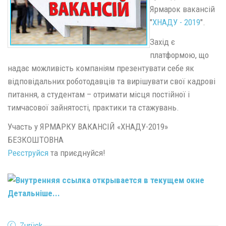
Ярмарок вакансій
"
ХНАДУ - 2019
".
Захід є
платформою, що
надає можливість компаніям презентувати себе як
відповідальних роботодавців та вирішувати свої кадрові
питання, а студентам – отримати місця постійної і
тимчасової зайнятості, практики та стажувань.
Участь у ЯРМАРКУ ВАКАНСІЙ «ХНАДУ-2019»
БЕЗКОШТОВНА
Реєструйся
та приєднуйся!
Детальніше...
Zurück