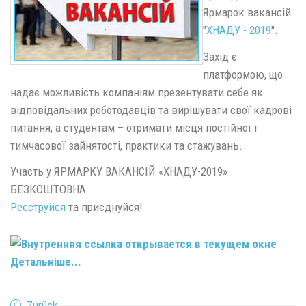
Ярмарок вакансій
"
ХНАДУ - 2019
".
Захід є
платформою, що
надає можливість компаніям презентувати себе як
відповідальних роботодавців та вирішувати свої кадрові
питання, а студентам – отримати місця постійної і
тимчасової зайнятості, практики та стажувань.
Участь у ЯРМАРКУ ВАКАНСІЙ «ХНАДУ-2019»
БЕЗКОШТОВНА
Реєструйся
та приєднуйся!
Детальніше...
Zurück