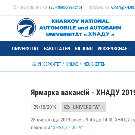
RUFEN SIE UNS AN
TEL:+38(050)889-2151
EMAIL AN
ADMIN@
KHADI
UNIVERSITÄT
FAKULTÄTEN
BILDUNG
WISSENSCHAFT
УНІВЕРСИТЕТ
ONLINE
NEUIGKEITEN
Ярмарка вакансій - ХНАДУ 201
29/10/2019
UNIVERSITÄT
28 листопада 2019 року з 9.45 до 14.00 ХНАДУ 
вакансій "
ХНАДУ - 2019
".