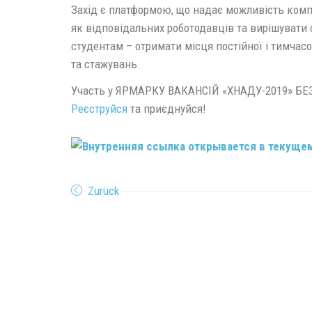
Захід є платформою, що надає можливість комп
як відповідальних роботодавців та вирішувати с
студентам – отримати місця постійної і тимчасо
та стажувань.
Участь у ЯРМАРКУ ВАКАНСІЙ «ХНАДУ-2019» 
Реєструйся
та приєднуйся!
Zurück