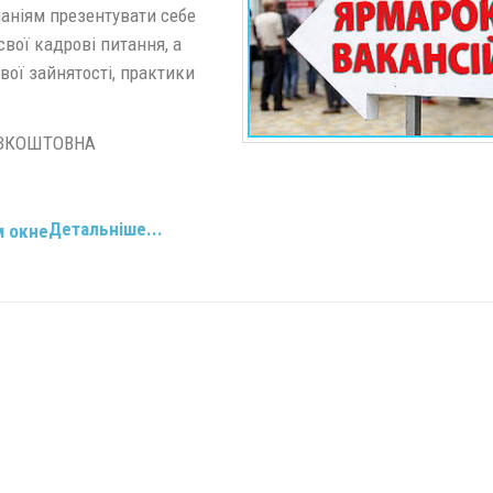
аніям презентувати себе
вої кадрові питання, а
вої зайнятості, практики
БЕЗКОШТОВНА
Детальніше...