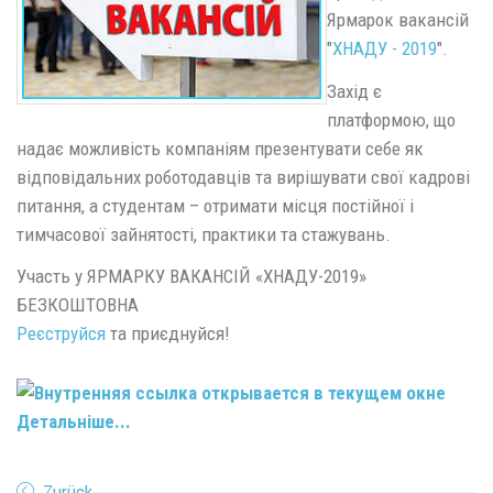
Ярмарок вакансій
"
ХНАДУ - 2019
".
Захід є
платформою, що
надає можливість компаніям презентувати себе як
відповідальних роботодавців та вирішувати свої кадрові
питання, а студентам – отримати місця постійної і
тимчасової зайнятості, практики та стажувань.
Участь у ЯРМАРКУ ВАКАНСІЙ «ХНАДУ-2019»
БЕЗКОШТОВНА
Реєструйся
та приєднуйся!
Детальніше...
Zurück