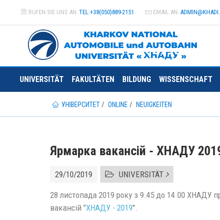
RUFEN SIE UNS AN
TEL:+38(050)889-2151
EMAIL AN
ADMIN@
KHADI
UNIVERSITÄT
FAKULTÄTEN
BILDUNG
WISSENSCHAFT
УНІВЕРСИТЕТ
ONLINE
NEUIGKEITEN
Ярмарка вакансій - ХНАДУ 201
29/10/2019
UNIVERSITÄT
28 листопада 2019 року з 9.45 до 14.00 ХНАДУ 
вакансій "
ХНАДУ - 2019
".