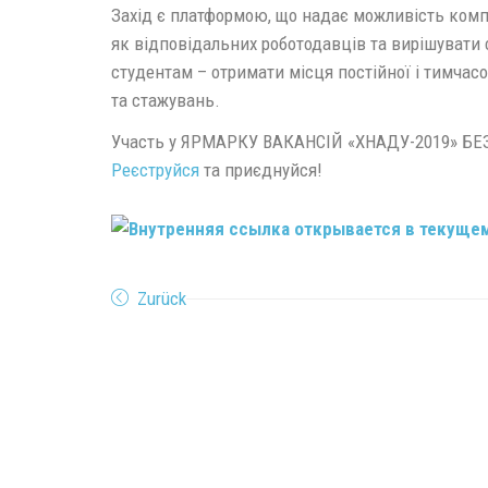
Захід є платформою, що надає можливість комп
як відповідальних роботодавців та вирішувати с
студентам – отримати місця постійної і тимчасо
та стажувань.
Участь у ЯРМАРКУ ВАКАНСІЙ «ХНАДУ-2019» 
Реєструйся
та приєднуйся!
Zurück