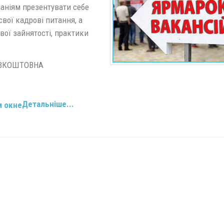
аніям презентувати себе
вої кадрові питання, а
вої зайнятості, практики
БЕЗКОШТОВНА
Детальніше...